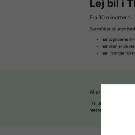
Lej bil i
Fra 30 minutter til
ByensBil er bil uden bøvl
når togtiderne ikk
når bilen er på væ
når I mangler bil
Allerede en del af
Fra juni 2025 til juni 2
næsten 500 km.