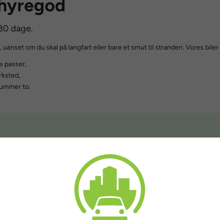
 Thyregod
 30 dage.
, uanset om du skal på langfart eller bare et smut til stranden. Vores biler 
e passer,
rksted,
 nummer to.
 hverdagen
026 kørte ByensBil i Thyregod over 3.000 km. Fra korte ture på omkring 15 