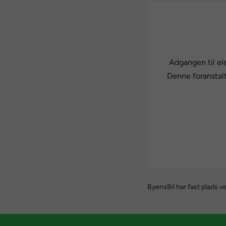
Adgangen til el
Denne foranstalt
ByensBil har fast plads v