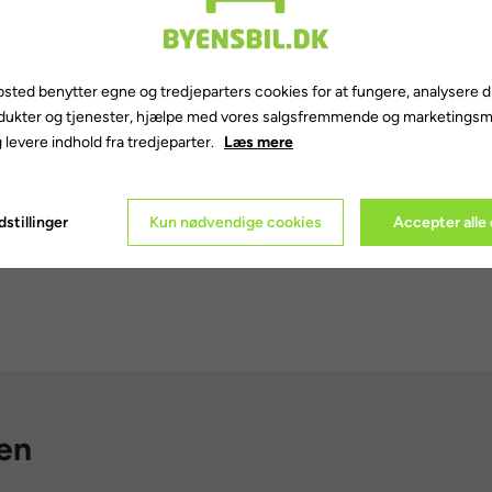
er du ud at køre
sted benytter egne og tredjeparters cookies for at fungere, analysere d
dukter og tjenester, hjælpe med vores salgsfremmende og marketings
 levere indhold fra tredjeparter.
Læs mere
m her på siden
. Du kan starte med et gratis medlemskab og eventuelt 
r.
stillinger
Kun nødvendige cookies
Accepter alle
lem 30 minutter og 30 dage
. Vælg herefter en af de ledige biler.
len