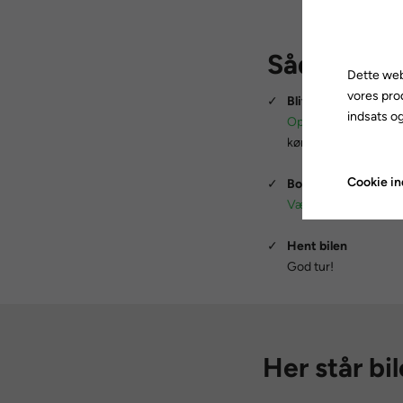
Sådan komm
Dette web
vores pro
✓
Bliv medlem
indsats og
Opret dig som medle
kørekort og MitID kla
Cookie ind
✓
Book bilen
Vælg en periode mel
✓
Hent bilen
God tur!
Her står bi