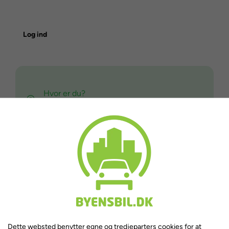
Log ind
Hvor er du?
Hvornår skal du bruge bilen?
Vælg dato
Afgræns eventuelt din søgning
5-personers
Anhængertræk
Dette websted benytter egne og tredjeparters cookies for at