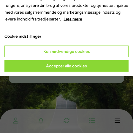
fungere, analysere din brug af vores produkter og tjenester, hjælpe
Automatgear
med vores salgsfremmende og marketingsmæssige indsats og
Elbil
levere indhold fra tredjeparter.
Læs mere
Cookie indstillinger
Lej en bil
Kun nødvendige cookies
Log ind
Accepter alle cookies